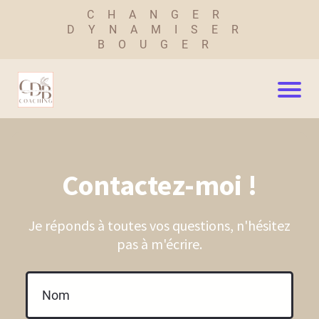
CHANGER
DYNAMISER
BOUGER
Contactez-moi !
Je réponds à toutes vos questions, n'hésitez
pas à m'écrire.